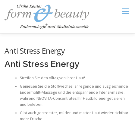
Zum
Inhalt
Menü
springen
Anti Stress Energy
HOME
TREATMENTS
SHOP
IMPRESSUM
Anti Stress Energy
Streifen Sie den Alltag von Ihrer Haut!
FAQ CELLULITE
TERMIN
Genießen Sie die Stoffwechsel anregende und ausgleichende
Endermolift-Massage und die entspannende Intensivmaske,
während NEOVITA-Concentrates Ihr Hautbild energetisieren
und beleben.
Gibt auch gestresster, müder und matter Haut wieder sichtbar
mehr Frische.