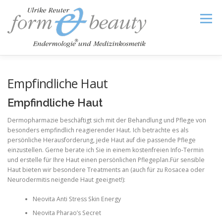
Zum
Inhalt
Menü
springen
Empfindliche Haut
HOME
TREATMENTS
SHOP
IMPRESSUM
Empfindliche Haut
Dermopharmazie beschäftigt sich mit der Behandlung und Pflege von
besonders empfindlich reagierender Haut. Ich betrachte es als
FAQ CELLULITE
TERMIN
persönliche Herausforderung, jede Haut auf die passende Pflege
einzustellen. Gerne berate ich Sie in einem kostenfreien Info-Termin
und erstelle für Ihre Haut einen persönlichen Pflegeplan.Für sensible
Haut bieten wir besondere Treatments an (auch für zu Rosacea oder
Neurodermitis neigende Haut geeignet!):
Neovita Anti Stress Skin Energy
Neovita Pharao’s Secret