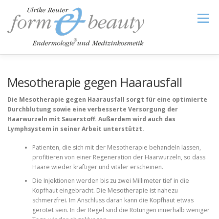
Zum
Inhalt
Menü
springen
HOME
TREATMENTS
SHOP
IMPRESSUM
Mesotherapie gegen Haarausfall
Die Mesotherapie gegen Haarausfall sorgt für eine optimierte
Durchblutung sowie eine verbesserte Versorgung der
FAQ CELLULITE
TERMIN
Haarwurzeln mit Sauerstoff. Außerdem wird auch das
Lymphsystem in seiner Arbeit unterstützt.
Patienten, die sich mit der Mesotherapie behandeln lassen,
profitieren von einer Regeneration der Haarwurzeln, so dass
Haare wieder kräftiger und vitaler erscheinen.
Die Injektionen werden bis zu zwei Millimeter tief in die
Kopfhaut eingebracht. Die Mesotherapie ist nahezu
schmerzfrei. Im Anschluss daran kann die Kopfhaut etwas
gerötet sein. In der Regel sind die Rötungen innerhalb weniger